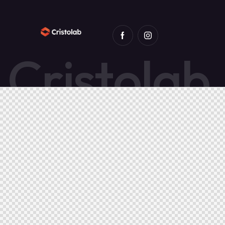
C
r
i
s
t
o
l
a
b