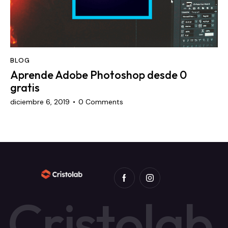
BLOG
Aprende Adobe Photoshop desde 0
gratis
diciembre 6, 2019
0
Comments
C
r
i
s
t
o
l
a
b